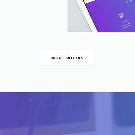
Vimeo Video
Web Design
MORE WORKS