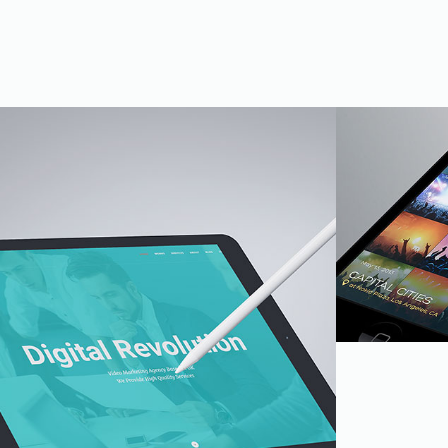
跆拳道协会
素简设计
品牌官网
屯溪公安网站管理维护
品牌官网
屯溪公安网站
软件系统
黄山区12380干部监督举报网站
软件系统
新陆包装
政府单位
品牌官网
Design Studio
Branding