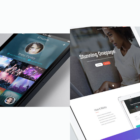
上海九墨设计
管理维护
品牌官网
吴氏禾和
品牌官网