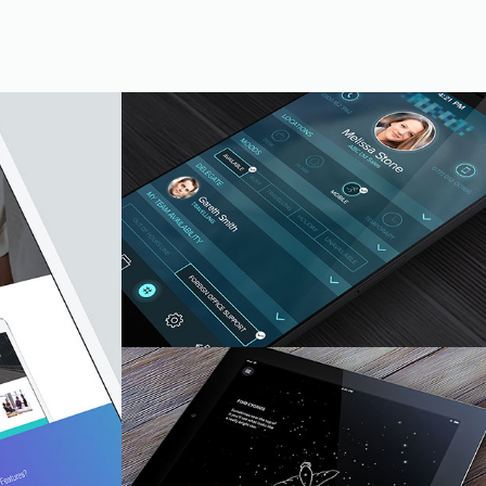
休宁12380干部监督举报网站
政府单位
研学头条
品牌官网
Youtube Video
Photography